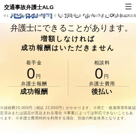
交通事故弁護士ALG
慰謝料
で損しないために
※1:
2007年6月～2026年3月末まで
※2:
2025年4月～2026年3月末まで
※お客様満足
弁護士にできることがあります。
増額しなければ
成功報酬はいただきません
着手金
相談料
0
0
円
円
弁護士報酬
弁護士費用
成功報酬
後払い
※諸経費20,000円（税込 22,000円）がかかります。※死亡・後遺障害等級認
定済みまたは認定が見込まれる場合 ※事案によっては対応できないこともあ
ります。※弁護士費用特約を利用する場合、別途の料金体系となります。