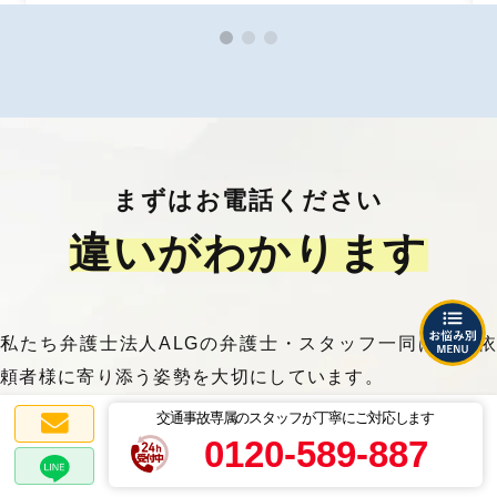
まずはお電話ください
違いがわかります
私たち弁護士法人ALGの弁護士・スタッフ一同は、ご依
頼者様に寄り添う姿勢を大切にしています。
信頼・安心してご相談いただけるよう、日々研鑽に努め
交通事故専属のスタッフが丁寧にご対応します
0120-589-887
るとともに、ご依頼者様の100%の味方となります。