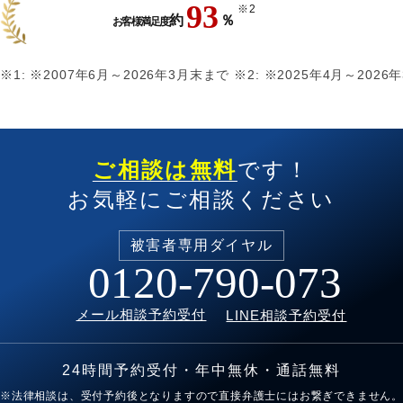
93
※2
約
％
お客様満足度
※1:
※2007年6月～
2026年3月末まで
※2:
※2025年4月～
2026
ご相談は無料
です！
お気軽にご相談ください
被害者専用
ダイヤル
0120-790-073
メール相談予約受付
LINE相談予約受付
24時間予約受付・年中無休・通話無料
※法律相談は、受付予約後となりますので直接弁護士にはお繋ぎできません。