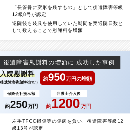
「長管骨に変形を残すもの」として後遺障害等級
12級8号が認定
退院後も装具を使用していた期間を実通院日数と
して数えることで慰謝料を増額
後遺障害慰謝料の増額に
成功した事例
入院慰謝料
950
約
万円の増額
後遺障害慰謝料含む）
保険会社提示額
弁護士介入後
1200
250
約
万円
約
万円
左手TFCC損傷等の傷病を負い、後遺障害等級12
級13号が認定