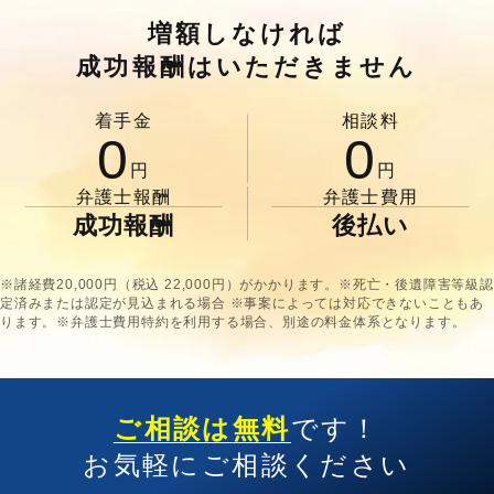
増額しなければ
成功報酬はいただきません
着手金
相談料
0
0
円
円
弁護士報酬
弁護士費用
成功報酬
後払い
※諸経費20,000円（税込 22,000円）がかかります。※死亡・後遺障害等級認
定済みまたは認定が見込まれる場合 ※事案によっては対応できないこともあ
ります。※弁護士費用特約を利用する場合、別途の料金体系となります。
ご相談は無料
です！
お気軽にご相談ください