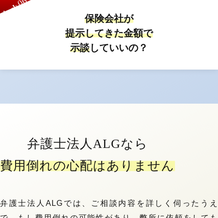
06
check
保険会社が
提示してきた金額で
示談
していいの？
弁護士法人ALGなら
費用倒れの心配はありません
弁護士法人ALGでは、ご相談内容を詳しく伺ったうえ
で、もし費用倒れの可能性があり、弊所に依頼をしても