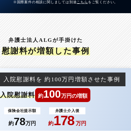
※国際案件の相談に関しましては別途
こちら
をご覧ください。
弁護士法人ALGが手掛けた
慰謝料が増額した事例
入院慰謝料を
約100万円増額させた事例
100
入院慰謝料
約
万円の増額
保険会社提示額
弁護士介入後
178
78
約
万円
約
万円