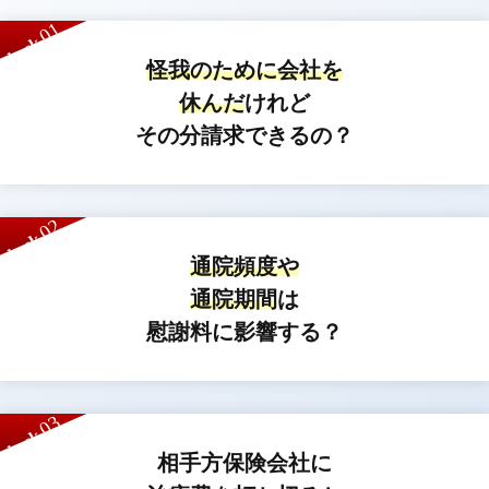
01
check
怪我のために会社を
休んだ
けれど
その分請求できるの？
02
check
通院頻度や
通院期間
は
慰謝料に影響する？
03
check
相手方保険会社に