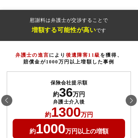
慰謝料は弁護士が交渉することで
増額する可能性が高い
です
弁護士の進言
により
後遺障害11級
を獲得、
賠償金が1000万円以上
増額した事例
保険会社提示額
36
約
万円
弁護士介入後
1300
約
万円
1000
約
万円
以上の増額