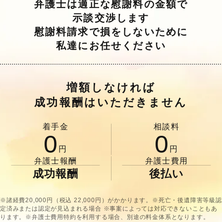
弁護士は適正な慰謝料の金額で
示談交渉します
慰謝料請求で損をしないために
私達にお任せください
増額しなければ
成功報酬はいただきません
着手金
相談料
0
0
円
円
弁護士報酬
弁護士費用
成功報酬
後払い
※諸経費20,000円（税込 22,000円）がかかります。※死亡・後遺障害等級認
定済みまたは認定が見込まれる場合 ※事案によっては対応できないこともあ
ります。※弁護士費用特約を利用する場合、別途の料金体系となります。