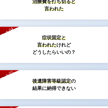
治療費を打ち切ると
言われた
04
check
症状固定と
言われた
けれど
どうしたらいいの？
05
check
後遺障害等級認定
の
結果に納得できない