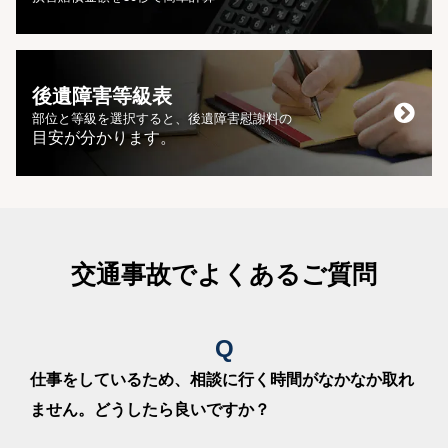
解決事例「否定されていた主婦休損が認めら
2023/3/27
れ、約190万円増額した事例」を更新しました。
解決事例「開業して間もない自営業者の休業損
2023/3/27
害が認められ、約300万円回収した事例」を更新
後遺障害等級表
しました。
部位と等級を選択すると、後遺障害慰謝料の
目安が分かります。
解決事例「同乗中の事故において、過失が否定
2023/3/27
され約385万円で示談が成立した事例」を更新し
ました。
解決事例「腰痛・背部痛について14級が認定さ
2023/3/27
れ、約230万円で示談が成立した事例」を更新し
ました。
交通事故でよくあるご質問
解決事例「耳鳴り・難聴の後遺障害が認めら
2023/2/22
れ、14級3号が認定された事例」を更新しまし
た。
Q
解決事例「右脛骨高原骨折の後遺障害12級13号
2023/2/21
仕事をしているため、相談に行く時間がなかなか取れ
が認定され、約555万円で示談成立した事例」を
更新しました。
ません。どうしたら良いですか？
解決事例「過失割合を10：0に修正し、手の傷跡
2023/2/21