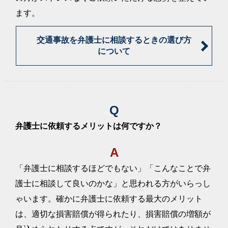
ます。
解決事例「通院中からサポートを行った結果、
2022/12/20
併合14級が認定され、約290万円で示談が成立
した事例」を更新しました。
交通事故を弁護士に相談するときの選び方
について
解決事例「後遺障害等級12級13号を獲得し、治
2022/12/20
療費以外の損害額約920万円を回収した事例」を
更新しました。
解決事例「運転手のミスによる事故で、約4600
2022/12/20
万円の賠償金が支払われた事例」を更新しまし
Q
た。
弁護士に依頼するメリットは何ですか？
10月の「お客様の声」を更新しました。
2022/11/21
解決事例「比較的短期の通院だったものの14級
2022/11/24
A
が認定され、約300万円で示談成立した事例」を
更新しました。
「弁護士に相談するほどでもない」「こんなことで弁
解決事例「後遺障害等級14級認定の他、ほぼ請
2022/11/24
護士に相談して良いのかな」と思われる方がいらっし
求通りの内容が認められて約420万円で示談成立
ゃいます。確かに弁護士に依頼する最大のメリット
した事例」を更新しました。
は、適切な損害賠償が得られたり、損害賠償の増額が
解決事例「治療段階から通院のサポートを行っ
2022/11/24