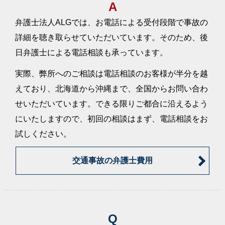
A
の治療費も認められた事例」を更新しました。
解決事例「90万円近い主婦休損が認められ、最
弁護士法人ALGでは、お電話による受付段階で事故の
2023/2/21
終的に約350万円で示談成立した事例」を更新し
詳細を聴き取らせていただいています。そのため、後
ました。
日弁護士による電話相談も承っています。
解決事例「逸失利益が全額認められ、最終金額
2023/2/21
約350万円で示談成立した事例」を更新しまし
実際、弊所へのご相談は電話相談のお客様が半分を越
た。
えており、北海道から沖縄まで、全国からお問い合わ
解決事例「すべての項目で可能な限り裁判基準
2023/2/21
せいただいています。できる限りご都合に沿えるよう
に近い金額で合意を得ることができた事例」を
更新しました。
にいたしますので、初回の相談はまず、電話相談をお
1月の「お客様の声」を更新しました。
試しください。
2023/2/17
解決事例「後遺障害等級14級および自営業者の
2023/2/3
休業損害が認定された事例」を更新しました。
交通事故の弁護士費用
解決事例「当初提示額の2倍に近い、約340万円
2023/2/3
で示談成立した事例」を更新しました。
解決事例「主婦休損の金額がおよそ3倍になり、
2023/2/3
約1660万円で示談成立した事例」を更新しまし
Q
た。