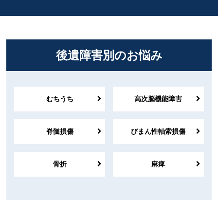
6月の「お客様の声」を更新しました。
2023/7/24
解決事例「兼業主婦の主婦休損が認められ、約3
2023/7/21
200万円で示談成立した事例」を更新しました。
解決事例「異議申し立ての結果、残存する腰痛
2023/7/21
後遺障害別のお悩み
に14級が認められた事例」を更新しました。
解決事例「特約なしのご依頼で、約130万円増額
2023/7/21
した事例」を更新しました。
解決事例「自営業者の休業損害が認定され、約3
2023/7/21
むちうち
高次脳機能障害
60万円で示談成立した事例」を更新しました。
解決事例「自営業者の休業損害が認定され、約3
2023/7/21
60万円で示談成立した事例」を更新しました。
脊髄損傷
びまん性軸索損傷
解決事例「病院が非協力的だったものの14級が
2023/6/6
認定され、約500万円回収した事例」を更新しま
骨折
麻痺
した。
解決事例「打ち切り後の治療費を全額回収し、
2023/6/6
主婦休損も認められて約400万円で和解せ率した
事例」を更新しました。