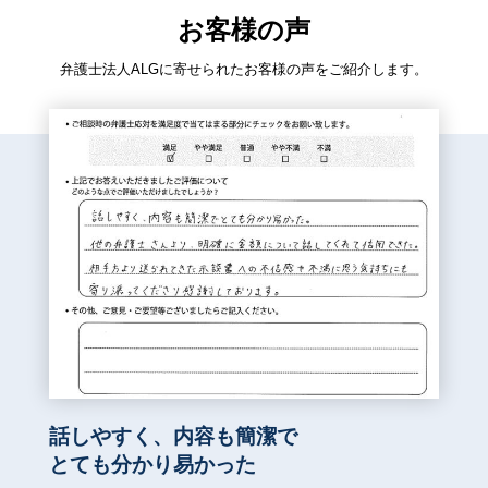
解決事例「骨折部の疼痛に14級が認定され、約2
2023/6/6
90万円で示談成立した事例」を更新しました。
お客様の声
解決事例「ほぼ請求通りの約340万円で示談成立
2023/6/6
弁護士法人ALGに寄せられたお客様の声をご紹介します。
した事例」を更新しました。
解決事例「事故当初からの受任により、併合4
2023/6/6
級、約8400万円で示談成立した事例」を更新し
ました。
解決事例「異議申立てにより併合14級が認定さ
2023/5/31
れ、約445万円で示談成立した事例」を更新しま
した。
解決事例「賠償金額が約2倍になった事例」を更
2023/5/31
新しました。
解決事例「腕の痛みやしびれについて後遺障害1
2023/5/31
4級が認められた事例」を更新しました。
解決事例「約90万円の主婦休損、5%の過失割合
2023/5/31
の修正の結果、約300万円獲得した事例」を更新
話しやすく、内容も簡潔で
しました。
とても分かり易かった
解決事例「兼業主婦の方の賠償額が約1320万円
2023/5/31