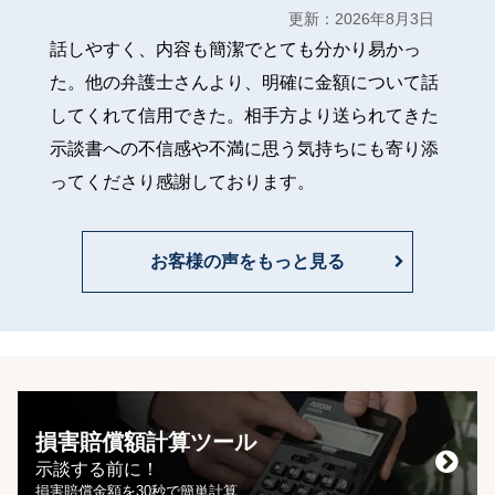
で和解成立した事例」を更新しました。
更新：2026年8月3日
解決事例「信号待ち中の追突事故で約1000万円
2023/4/24
話しやすく、内容も簡潔でとても分かり易かっ
の賠償金を回収した事例」を更新しました。
た。他の弁護士さんより、明確に金額について話
解決事例「先に約1400万円の休業損害を受け取
2023/4/24
してくれて信用できた。相手方より送られてきた
り、最終金額8200万円で示談成立した事例」を
示談書への不信感や不満に思う気持ちにも寄り添
更新しました。
ってくださり感謝しております。
解決事例「訴訟により後遺障害等級10級、過失0
2023/4/24
が認められた事例」を更新しました。
解決事例「逸失利益が全額認定され、最終金額
2023/4/24
お客様の声をもっと見る
約220万円で示談が成立した事例」を更新しまし
た。
解決事例「500万円以上の休業損害が満額認めら
2023/4/24
れた事例」を更新しました。
3月の「お客様の声」を更新しました。
2023/4/20
2月の「お客様の声」を更新しました。
2023/3/31
損害賠償額計算ツール
解決事例「後遺障害等級10級11号認定、約1900
2023/3/27
示談する前に！
万円を回収した事例」を更新しました。
損害賠償金額を30秒で簡単計算