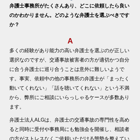
弁護士事務所がたくさんあり、どこに依頼したら良い
解決事例「兼業主婦の主婦休損が認定され、大
2023/2/3
のかわかりません。どのような弁護士を選ぶべきです
幅に増額できた事例」を更新しました。
か？
解決事例「主なリハビリが整骨院だったものの1
2023/2/3
4級が認定された事例」を更新しました。
A
解決事例「減収はなかったものの約660万円の逸
2023/2/3
失利益が認められた事例」を更新しました。
多くの経験があり能力の高い弁護士を選ぶのが正しい
12月の「お客様の声」を更新しました。
2023/1/25
選択なのですが、交通事故被害者の方が適切かつ自分
11月の「お客様の声」を更新しました。
に合う弁護士に巡り合うことは意外に難しいようで
2022/12/22
す。事実、依頼中の他の事務所の弁護士が「まったく
解決事例「治療中からサポートした結果、併合1
2022/12/20
4級が認定され、約398万円で示談成立した事
動いてくれない」「話を聴いてくれない」という不満
例」を更新しました。
から、弊所にご相談にいらっしゃるケースが多数あり
解決事例「交渉を重ねた結果、当方の請求額に
2022/12/20
ます。
近い約360万円で示談成立した事例」を更新しま
した。
弁護士法人ALGは、弁護士の交通事故の専門性を高め
解決事例「異議申立てにより14級が認定され、
2022/12/20
ると同時に受付や事務局にも勉強会を開催し、相談者
主婦休損等を合わせて約400万円で示談成立した
事例」を更新しました。
の方がストレスなくご依頼いただける態勢を整えてい