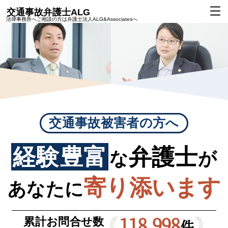
交通事故弁護士ALG
法律事務所へご相談の方は
弁護士法人ALG&Associatesへ
交通事故被害者の方へ
経験豊富
弁護士
な
が
寄り添います
あなたに
118,998
累計お問合せ数
件