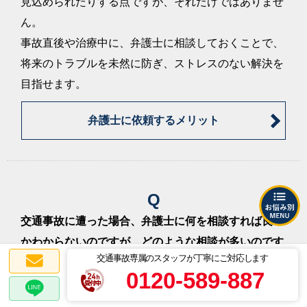
た結果、併合14級が認定され、約240万円で示
見込められたりする点ですが、それだけではありませ
談成立した事例」を更新しました。
ん。
解決事例「異議申し立ての結果14級が認定、主
2022/11/24
事故直後や治療中に、弁護士に相談しておくことで、
婦業の逸失利益も認められ、約350万円で示談成
将来のトラブルを未然に防ぎ、ストレスのない解決を
立した事例」を更新しました。
目指せます。
解決事例「受任から2ヶ月ほどで約245万円増額
2022/11/24
して示談成立した事例」を更新しました。
弁護士に依頼するメリット
解決事例「事故後間もなく介入した結果、慰謝
2022/11/24
料・主婦休損あわせて約270万円で示談成立した
事例」を更新しました。
解決事例「会社役員の逸失利益が認められ、約3
2022/10/24
15万円で示談成立した事例」を更新しました。
Q
解決事例「駐車場出入り口の事故で適正額の賠
2022/10/24
交通事故に遭った場合、弁護士に何を相談すれば良い
償金を獲得した事例」を更新しました。
かわからないのですが、どのような相談が多いのです
解決事例「後遺障害等級14級及び主婦休損が認
2022/10/24
交通事故専属のスタッフが丁寧にご対応します
か？
定され、約350万円で合意した事例」を更新しま
0120-589-887
した。
A
解決事例「異議申立てにより右足関節痛につい
2022/10/24