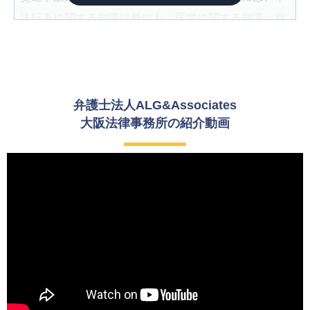
法行為に関する知識以外にも、医学に関する知識、自
賠責保険・任意保険等の保険に関する知識、自動車工
学に関する知識、事実認定能力など様々な知識や能力
が必要となります。交通事故に遭われた被害者の方の
ために、これらの専門的な知識や能力を駆使して事件
弁護士法人ALG&Associates
を解決することにやりがいを感じたため、交通事故案
大阪法律事務所の紹介動画
件に力を入れたいと考えるようになりました。
ご依頼者様には専門的な用語はなるべく使わずに丁寧
にわかりやすく説明すること、事件の進捗に変化がな
い場合でも定期的に状況報告を行うことを心がけてい
ます。また、交通事故に遭われて大変な想いをされて
いるご依頼者様の方のお気持ちに寄り添うことも重要
だと考えています。
また、弁護士法人ALG&Associates では、所属してい
る弁護士同士で常に協力できる体制を築いています。