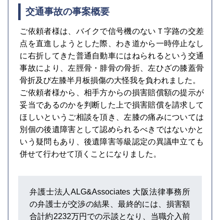
交通事故の事案概要
ご依頼者様は、バイクで信号機のないＴ字路の交差
点を直進しようとした際、わき道から一時停止なし
に右折してきた普通自動車にはねられるという交通
事故により、左脛骨・腓骨の骨折、左ひざの膝蓋骨
骨折及び左膝半月板損傷の大怪我を負われました。
ご依頼者様から、相手方からの損害賠償額の提示が
妥当であるのかを判断した上で損害賠償を請求して
ほしいというご相談を頂き、左膝の痛みについては
別個の後遺障害として認められるべきではないかと
いう疑問もあり、後遺障害等級認定の異議申立ても
併せて行わせて頂くことになりました。
弁護士法人ALG&Associates 大阪法律事務所
の弁護士が交渉の結果、最終的には、損害額
合計約2232万円での示談となり、当職介入前