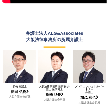
事件の進め方に悩んだ際には、事務所内の他の弁護士
と協議を行った上で最善の方針を決定するようにして
います。
さらに、弊所大阪法律事務所には医療過誤分野を専門
弁護士法人ALG&Associates
的に取り扱う弁護士も在籍しているため、医学的知見
大阪法律事務所の所属弁護士
が争点になるような案件については、必要に応じて相
談を行っています。
弁護士同士で協議をすることでよりより良い解決策を
見いだせる場合もあり、それができるところが弊所の
強みでもあると思います。交通事故に遭ってしまいお
困りの方は、弁護士法人ALG&Associates に一度ご相
所長 弁護士
大阪法律事務所 副所長 弁
プロフェッショナルパー
談ください。
護士 医学博士
トナー
長田 弘樹
弁護士
髙橋 旦長
大阪弁護士会所属
加茂 和也
大阪弁護士会所属
大阪弁護士会所属