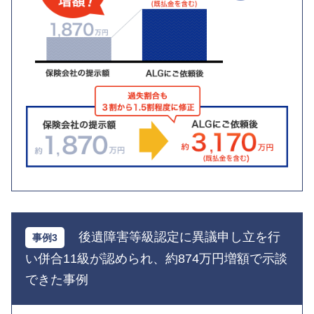
後遺障害等級認定に異議申し立を行
い併合11級が認められ、約874万円増額で示談
できた事例