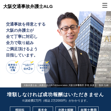
大阪交通事故弁護士ALG
交通事故を得意とする
大阪の弁護士が
全て丁寧に対応し
全力で取り組み
ご満足頂けるよう
目指しています。
大阪弁護士会｜弁護士法人ALG&Associates 大阪法律事務所 所長 弁護士 長田 弘樹
増額しなければ成功報酬はいただきません
※諸経費2万円（税込 2万2000円）がかかります。