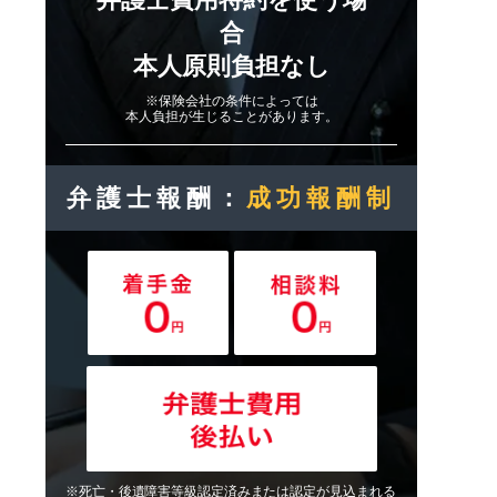
合
本人原則負担なし
※保険会社の条件によっては
本人負担が生じることがあります。
弁護士報酬：
成功報酬制
※死亡・後遺障害等級認定済みまたは認定が見込まれる