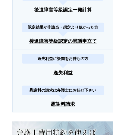
後遺障害等級認定一発計算
認定結果が非該当・想定より低かった方
後遺障害等級認定の異議申立て
逸失利益に疑問をお持ちの方
逸失利益
慰謝料の請求は弁護士にお任せ下さい
慰謝料請求