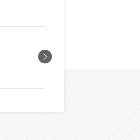
保険会
7
約