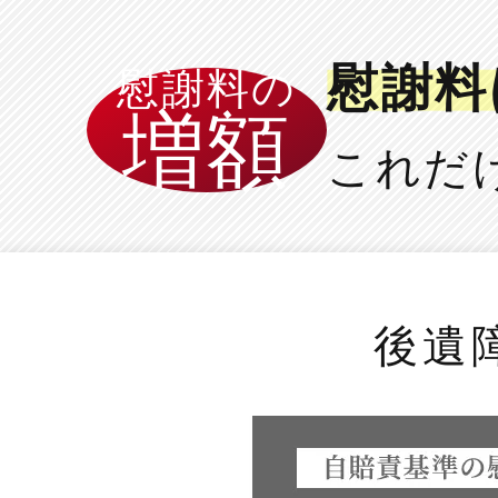
慰謝料
慰謝料の
増額
これだ
後遺