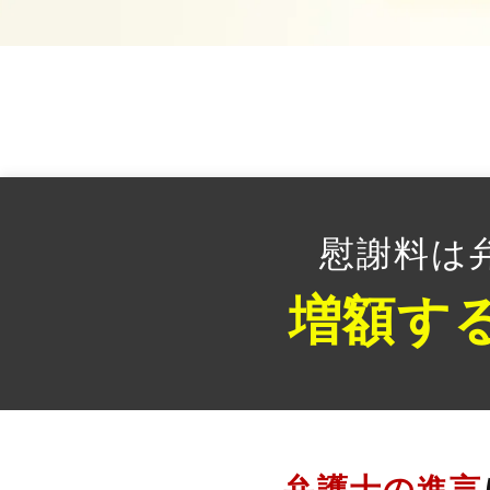
慰謝料は
増額す
弁護士の進言