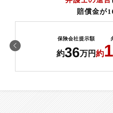
賠償金が1
保険会社提示額
36
約
万円
約