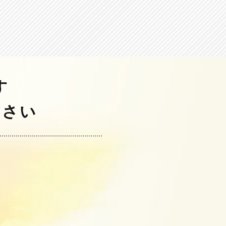
す
ださい