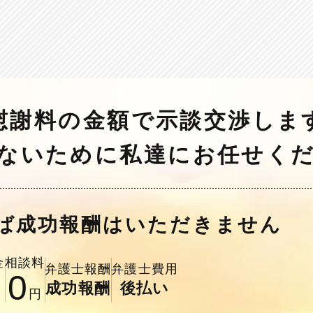
慰謝料の金額で
示談交渉しま
ないために
私達にお任せく
ば
成功報酬はいただきません
金
相談料
弁護士報酬
弁護士費用
0
成功報酬
後払い
円
円