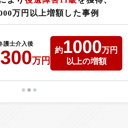
000万円以上
増額した事例
1000
弁護士介入後
約
万円
1300
万円
以上の増額