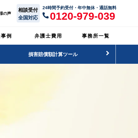
24時間予約受付・年中無休・通話無料
相談受付
0120-979-039
様の声
全国対応
決事例
弁護士費用
事務所一覧
めに
損害賠償額計算ツール
や満足」の割合となっております。
ります。
93
％
※2