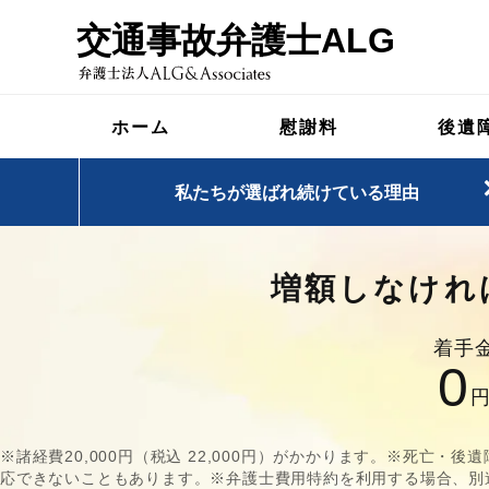
交通事故弁護士ALG
慰
ホーム
慰謝料
後遺
※1:
2007年6月～2026年3月末ま
私たちが選ばれ続けている理由
※2:
2025年4月～2026年3月末ま
弁護
増額しなけれ
交通事
着手
0
累計お問合
※諸経費20,000円（税込 22,000円）がかかります。※死亡
応できないこともあります。※弁護士費用特約を利用する場合、別