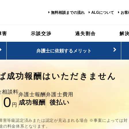
無料相談までの流れ
ALGについて
お客
交通事故被害に遭われた方へ
謝料
障害
示談交渉
過失割合
解
で損しないた
で
弁護士に依頼するメリット
で
※お客様満足度は弊所アンケートにご回答いただいた中の「満足」、「や
士にできることがあ
ば
成功報酬はいただきません
118,998
故の
金
相談料
件
約
弁護士報酬
弁護士費用
※1
お客様満足度
0
せ数
成功報酬
後払い
円
円
・後遺障害等級認定済みまたは認定が見込まれる場合 ※事案によっては対
途の料金体系となります。