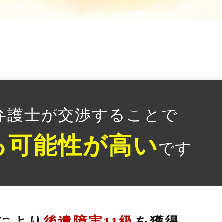
弁護士が交渉することで
る可能性が高い
です
により
後遺障害11級
を獲得、