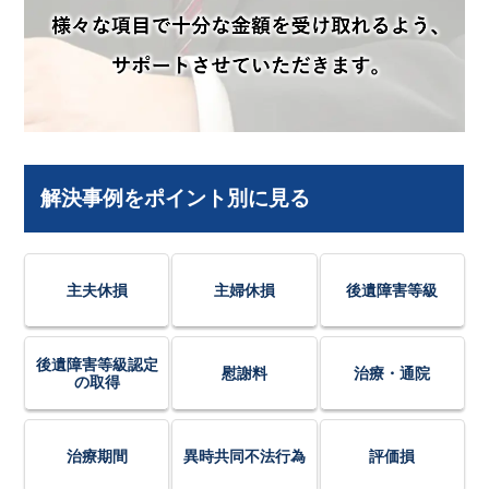
解決事例をポイント別に見る
主夫休損
主婦休損
後遺障害等級
後遺障害等級認定
慰謝料
治療・通院
の取得
治療期間
異時共同不法行為
評価損