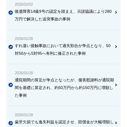
2026/02/02
後遺障害14級9号の認定を踏まえ、示談協議により280
万円で解決した追突事故の事例
2026/01/28
すれ違い接触事故において過失割合が争点となり、50
対50から5対95へ有利に修正された事例
2026/01/28
通院期間の算定が争点となったが、傷害慰謝料が通院期
間を基礎に算定され、約50万円から約150万円に増額し
た事例
2026/01/28
歯牙欠損でも逸失利益を認定させ、賠償金が大幅増額し