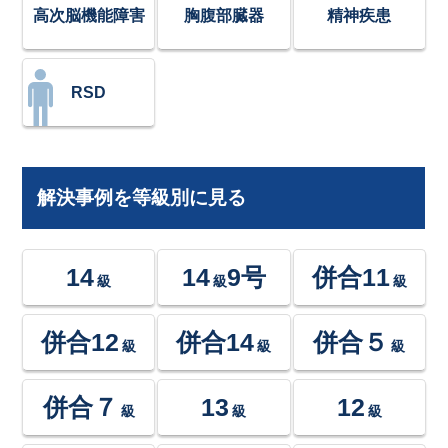
高次脳機能障害
胸腹部臓器
精神疾患
RSD
解決事例を等級別に見る
14
14
9号
併合11
級
級
級
併合12
併合14
併合５
級
級
級
併合７
13
12
級
級
級