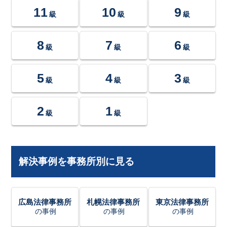
11
10
9
級
級
級
8
7
6
級
級
級
5
4
3
級
級
級
2
1
級
級
解決事例を事務所別に見る
広島法律事務所
札幌法律事務所
東京法律事務所
の事例
の事例
の事例