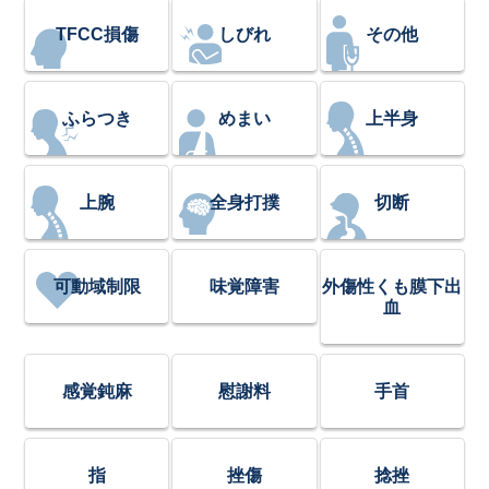
TFCC損傷
しびれ
その他
ふらつき
めまい
上半身
上腕
全身打撲
切断
可動域制限
味覚障害
外傷性くも膜下出
血
感覚鈍麻
慰謝料
手首
指
挫傷
捻挫