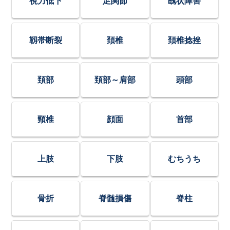
視力低下
足関節
醜状障害
靱帯断裂
頚椎
頚椎捻挫
頚部
頚部～肩部
頭部
頸椎
顔面
首部
上肢
下肢
むちうち
骨折
脊髄損傷
脊柱