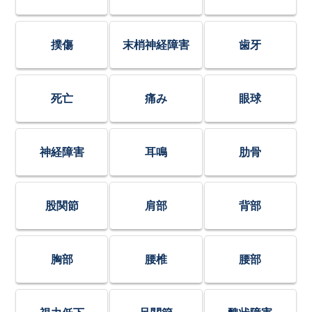
撲傷
末梢神経障害
歯牙
死亡
痛み
眼球
神経障害
耳鳴
肋骨
股関節
肩部
背部
胸部
腰椎
腰部