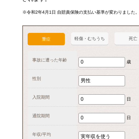
※令和2年4月1日 自賠責保険の支払い基準が変わりました。
軽傷・
むちうち
死亡
重症
事故に遭った年齢
歳
性別
入院期間
日
日
年収/平均