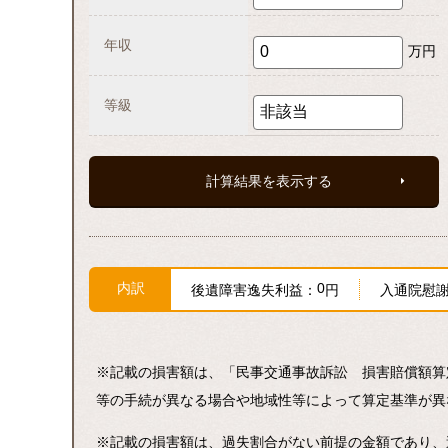
年収
万円
等級
内訳
0
後遺障害逸失利益：
円
入通院慰
※記載の損害額は、「民事交通事故訴訟 損害賠償額算
等の手続が異なる場合や地域性等によって算定基準が異
※記載の損害額は、過失割合がない前提の金額であり、