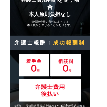
合
本人原則負担なし
※保険会社の条件によっては
本人負担が生じることがあります。
弁護士報酬：
成功報酬制
※死亡・後遺障害等級認定済みまたは認定が見込まれる