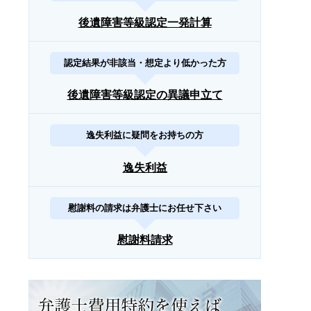
後遺障害等級認定一発計算
認定結果が非該当・想定より低かった方
後遺障害等級認定の異議申立て
逸失利益に疑問をお持ちの方
逸失利益
慰謝料の請求は弁護士にお任せ下さい
慰謝料請求