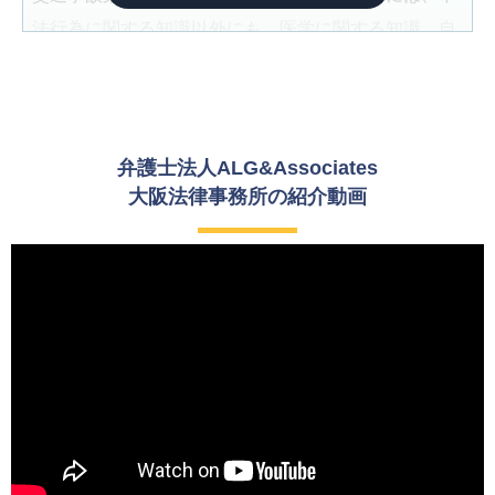
法行為に関する知識以外にも、医学に関する知識、自
賠責保険・任意保険等の保険に関する知識、自動車工
学に関する知識、事実認定能力など様々な知識や能力
が必要となります。交通事故に遭われた被害者の方の
ために、これらの専門的な知識や能力を駆使して事件
弁護士法人ALG&Associates
を解決することにやりがいを感じたため、交通事故案
大阪法律事務所の紹介動画
件に力を入れたいと考えるようになりました。
ご依頼者様には専門的な用語はなるべく使わずに丁寧
にわかりやすく説明すること、事件の進捗に変化がな
い場合でも定期的に状況報告を行うことを心がけてい
ます。また、交通事故に遭われて大変な想いをされて
いるご依頼者様の方のお気持ちに寄り添うことも重要
だと考えています。
また、弁護士法人ALG&Associates では、所属してい
る弁護士同士で常に協力できる体制を築いています。