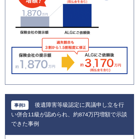
後遺障害等級認定に異議申し立を行
い併合11級が認められ、約874万円増額で示談
できた事例