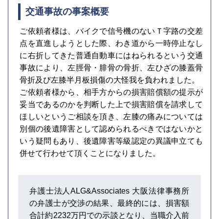
交通事故の事案概要
ご依頼者様は、バイクで信号機のないＴ字路の交差
点を直進しようとした際、わき道から一時停止なし
に右折してきた普通自動車にはねられるという交通
事故により、左脛骨・腓骨の骨折、左ひざの膝蓋骨
骨折及び左膝半月板損傷の大怪我を負われました。
ご依頼者様から、相手方からの損害賠償額の提示が
妥当であるのかを判断した上で損害賠償を請求して
ほしいというご相談を頂き、左膝の痛みについては
別個の後遺障害として認められるべきではないかと
いう疑問もあり、後遺障害等級認定の異議申立ても
併せて行わせて頂くことになりました。
弁護士法人ALG&Associates 大阪法律事務所
の弁護士が交渉の結果、最終的には、損害額
合計約2232万円での示談となり、当職介入前