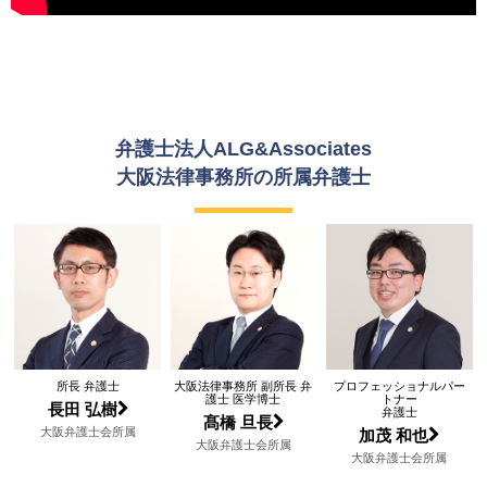
事件の進め方に悩んだ際には、事務所内の他の弁護士
と協議を行った上で最善の方針を決定するようにして
います。
さらに、弊所大阪法律事務所には医療過誤分野を専門
弁護士法人ALG&Associates
的に取り扱う弁護士も在籍しているため、医学的知見
大阪法律事務所の所属弁護士
が争点になるような案件については、必要に応じて相
談を行っています。
弁護士同士で協議をすることでよりより良い解決策を
見いだせる場合もあり、それができるところが弊所の
強みでもあると思います。交通事故に遭ってしまいお
困りの方は、弁護士法人ALG&Associates に一度ご相
所長 弁護士
大阪法律事務所 副所長 弁
プロフェッショナルパー
談ください。
護士 医学博士
トナー
長田 弘樹
弁護士
髙橋 旦長
大阪弁護士会所属
加茂 和也
大阪弁護士会所属
大阪弁護士会所属