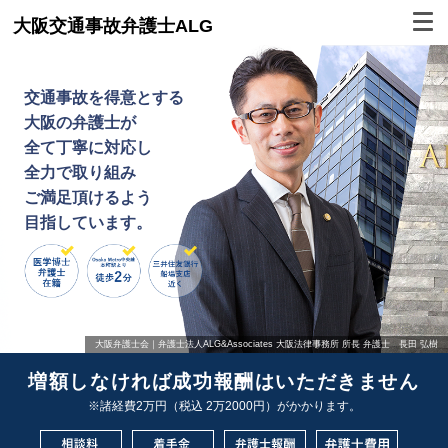
大阪交通事故弁護士ALG
交通事故を得意とする
大阪の弁護士が
全て丁寧に対応し
全力で取り組み
ご満足頂けるよう
目指しています。
大阪弁護士会｜弁護士法人ALG&Associates 大阪法律事務所 所長 弁護士 長田 弘樹
増額しなければ成功報酬はいただきません
※諸経費2万円（税込 2万2000円）がかかります。