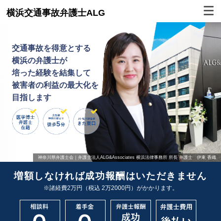
横浜交通事故弁護士ALG
交通事故を得意とする
横浜の弁護士が
培った経験を結集して
被害者の利益の最大化を
目指します
神奈川県弁護士会｜弁護士法人ALG&Associates 横浜法律事務所 所長 弁護士 伊東 香織
増額しなければ成功報酬はいただきません
※諸経費2万円（税込 2万2000円）がかかります。