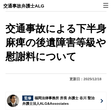
交通事故弁護士ALG
交通事故による下半身
麻痺の後遺障害等級や
慰謝料について
更新日：2025/12/18
監修
福岡法律事務所 所長 弁護士 谷川 聖治
弁護士法人ALG&Associates