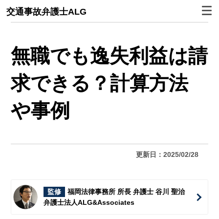
交通事故弁護士ALG
無職でも逸失利益は請
求できる？計算方法
や事例
更新日：2025/02/28
監修
福岡法律事務所 所長 弁護士 谷川 聖治
弁護士法人ALG&Associates