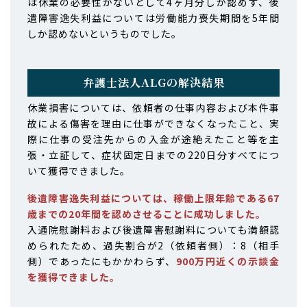
は休業の必要性がないとして4ヶ月分しか認めず、後
遺障害逸失利益については労働能力喪失期間を5年間
しか認めないというものでした。
弁護士法人ALGの解決結果
休業損害については、依頼者の仕事内容および本件事
故による傷害を理由に仕事ができなくなったこと、実
際に仕事の受注先からの入金が途絶えたこと等を主
張・立証して、症状固定日までの220日分すべてにつ
いて獲得できました。
後遺障害逸失利益については、稼働上限年齢である67
歳までの20年間を認めさせることに成功しました。
入通院慰謝料および後遺障害慰謝料についても満額認
められたため、過失割合が2（依頼者側）：8（相手
側）であったにもかかわらず、
900万円近くの示談金
を獲得できました。