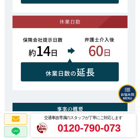
休業日数
事案の概要
交通事故専属のスタッフが丁寧にご対応します
旦那様が運転する車に奥様である依頼者が同乗してお
0120-790-073
り、渋滞の際に停車していたところ、後方から車に追
突されたという事案です。