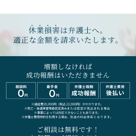
休
業
損
害
は弁護士へ。
適正な金額を請求いたします。
増額しなければ
成功報酬はいただきません
※諸経費20,000円（税込 22,000円）がかかります。
※死亡・後遺障害等級認定済み
または認定が見込まれる場合
※事案によっては対応できないこともあります。
※弁護士費用特約を利用する場合、
別途の料金体系となります。
ご相談は無料です！