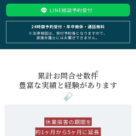
LINE相談予約受付
24時間予約受付・年中無休・通話無料
※法律相談は、受付予約後となりますので、
直接弁護士にはお繋ぎできません。
※
累計お問合せ数
件
豊富な実績と
経験があります
休業損害の期間を
約1ヶ月から5ヶ月に延長