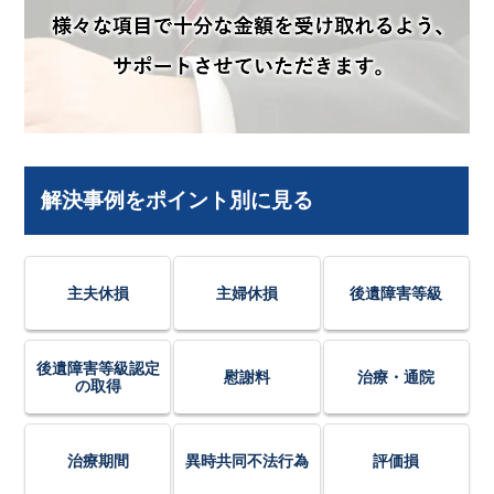
解決事例をポイント別に見る
主夫休損
主婦休損
後遺障害等級
後遺障害等級認定
慰謝料
治療・通院
の取得
治療期間
異時共同不法行為
評価損