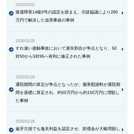
2026/02/02
後遺障害14級9号の認定を踏まえ、示談協議により280
万円で解決した追突事故の事例
2026/01/28
すれ違い接触事故において過失割合が争点となり、50
対50から5対95へ有利に修正された事例
2026/01/28
通院期間の算定が争点となったが、傷害慰謝料が通院期
間を基礎に算定され、約50万円から約150万円に増額し
た事例
2026/01/28
歯牙欠損でも逸失利益を認定させ、賠償金が大幅増額し