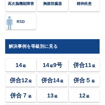
高次脳機能障害
胸腹部臓器
精神疾患
RSD
解決事例を等級別に見る
14
14
9号
併合11
級
級
級
併合12
併合14
併合５
級
級
級
併合７
13
12
級
級
級