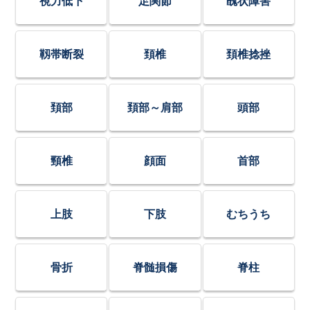
視力低下
足関節
醜状障害
靱帯断裂
頚椎
頚椎捻挫
頚部
頚部～肩部
頭部
頸椎
顔面
首部
上肢
下肢
むちうち
骨折
脊髄損傷
脊柱