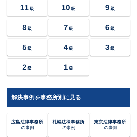
11
10
9
級
級
級
8
7
6
級
級
級
5
4
3
級
級
級
2
1
級
級
解決事例を事務所別に見る
広島法律事務所
札幌法律事務所
東京法律事務所
の事例
の事例
の事例