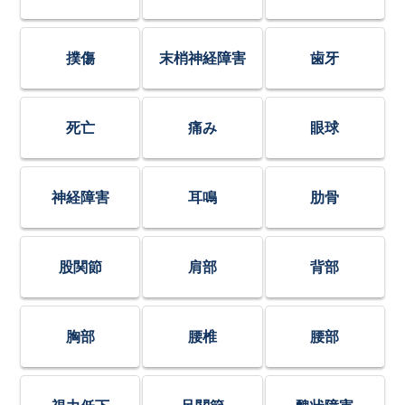
撲傷
末梢神経障害
歯牙
死亡
痛み
眼球
神経障害
耳鳴
肋骨
股関節
肩部
背部
胸部
腰椎
腰部