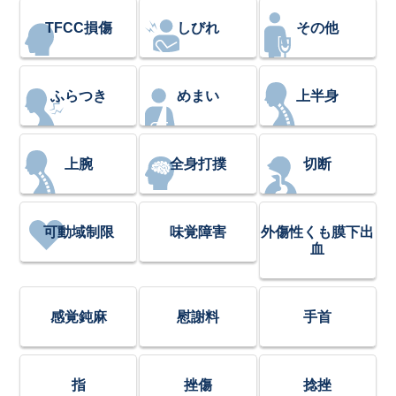
TFCC損傷
しびれ
その他
ふらつき
めまい
上半身
上腕
全身打撲
切断
可動域制限
味覚障害
外傷性くも膜下出
血
感覚鈍麻
慰謝料
手首
指
挫傷
捻挫