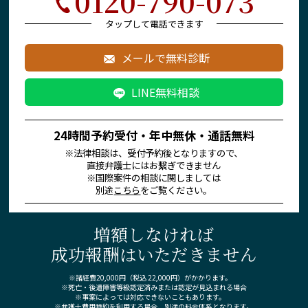
0120-790-073
タップして電話できます
メールで無料診断
LINE無料相談
24時間予約受付・年中無休・通話無料
※法律相談は、受付予約後となりますので、
直接弁護士にはお繋ぎできません
※国際案件の相談に関しましては
別途
こちら
をご覧ください。
増額しなければ
成功報酬はいただきません
※諸経費20,000円（税込 22,000円）がかかります。
※死亡・後遺障害等級認定済みまたは認定が見込まれる場合
※事案によっては対応できないこともあります。
※弁護士費用特約を利用する場合、別途の料金体系となります。