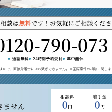
ご相談は
無料
です！
お気軽にご相談くださ
0120-790-073
通話無料
24時間予約受付
年中無休
すので、直接弁護士にはお繋ぎできません。
※国際案件の相談に関しま
相談料
着手金
0
0
きません
円
円