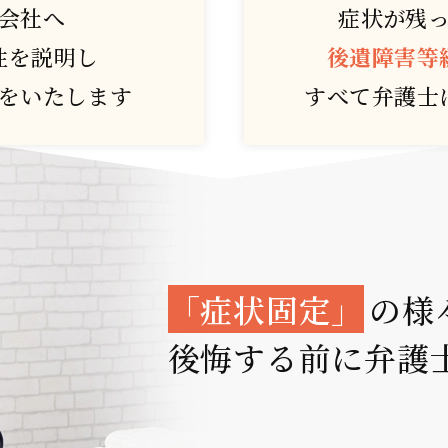
会社へ
症状が残
性を説明し
後遺障害等
を
いたします
すべて弁護士
「症状固定」
の様
後悔する前に弁護