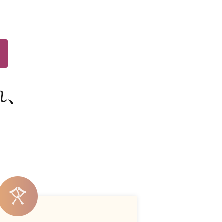
れ
、
？