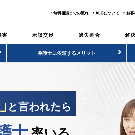
無料相談までの流れ
ALGについて
お客
障害
示談交渉
過失割合
解
弁護士に依頼するメリット
」
と言われたら
護士
率いる