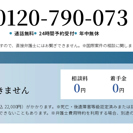
0120-790-073
通話無料
24時間予約受付
年中無休
すので、直接弁護士にはお繋ぎできません。
※国際案件の相談に関しま
相談料
着手金
0
0
きません
円
円
込 22,000円）がかかります。
※死亡・後遺障害等級認定済みまたは
できないこともあります。
※弁護士費用特約を利用する場合、別途