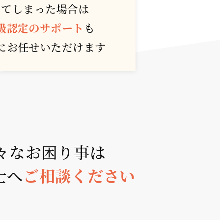
ってしまった場合は
級認定のサポート
も
に
お任せいただけます
々な
お困り事は
士へ
ご相談ください