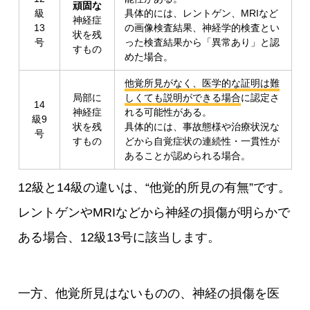
頑固な
級
具体的には、レントゲン、MRIなど
神経症
13
の画像検査結果、神経学的検査とい
状を残
号
った検査結果から「異常あり」と認
すもの
めた場合。
他覚所見がなく、医学的な証明は難
局部に
しくても説明ができる場合
に認定さ
14
神経症
れる可能性がある。
級9
状を残
具体的には、事故態様や治療状況な
号
すもの
どから自覚症状の連続性・一貫性が
あることが認められる場合。
12級と14級の違いは、“他覚的所見の有無”です。
レントゲンやMRIなどから神経の損傷が明らかで
ある場合、12級13号に該当します。
一方、他覚所見はないものの、神経の損傷を医