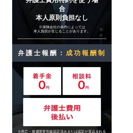
合
本人原則負担なし
※保険会社の条件によっては
本人負担が生じることがあります。
弁護士報酬：
成功報酬制
※死亡・後遺障害等級認定済みまたは認定が見込まれる