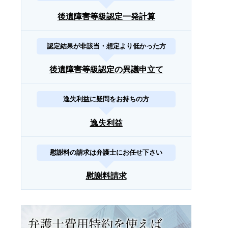
後遺障害等級認定一発計算
認定結果が非該当・想定より低かった方
後遺障害等級認定の異議申立て
逸失利益に疑問をお持ちの方
逸失利益
慰謝料の請求は弁護士にお任せ下さい
慰謝料請求