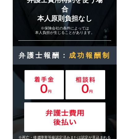
合
本人原則負担なし
※保険会社の条件によっては
本人負担が生じることがあります。
弁護士報酬：
成功報酬制
※死亡・後遺障害等級認定済みまたは認定が見込まれる