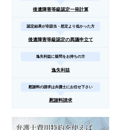
後遺障害等級認定一発計算
認定結果が非該当・想定より低かった方
後遺障害等級認定の異議申立て
逸失利益に疑問をお持ちの方
逸失利益
慰謝料の請求は弁護士にお任せ下さい
慰謝料請求