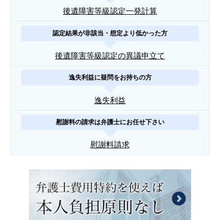
後遺障害等級認定一発計算
認定結果が非該当・想定より低かった方
後遺障害等級認定の異議申立て
逸失利益に疑問をお持ちの方
逸失利益
慰謝料の請求は弁護士にお任せ下さい
慰謝料請求