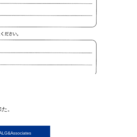
来た。
G&Associates