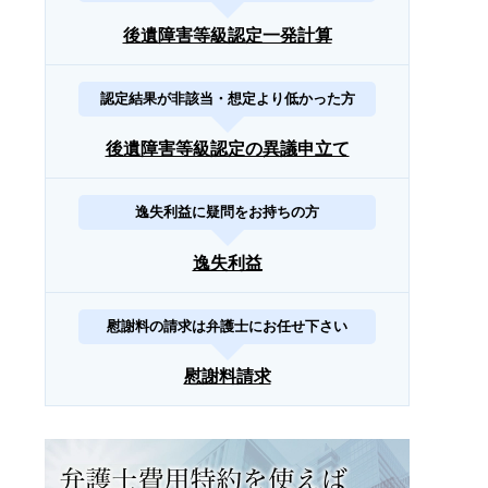
後遺障害等級認定一発計算
認定結果が非該当・想定より低かった方
後遺障害等級認定の異議申立て
逸失利益に疑問をお持ちの方
逸失利益
慰謝料の請求は弁護士にお任せ下さい
慰謝料請求