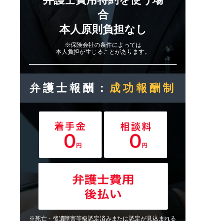
合
本人原則負担なし
※保険会社の条件によっては
本人負担が生じることがあります。
弁護士報酬：
成功報酬制
※死亡・後遺障害等級認定済みまたは認定が見込まれる