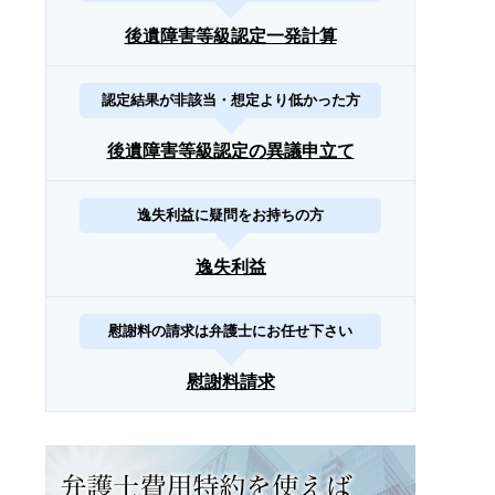
後遺障害等級認定一発計算
認定結果が非該当・想定より低かった方
後遺障害等級認定の異議申立て
逸失利益に疑問をお持ちの方
逸失利益
慰謝料の請求は弁護士にお任せ下さい
慰謝料請求