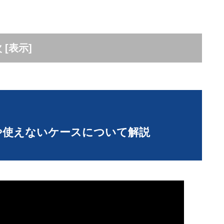
次
[
表示
]
囲や使えないケースについて解説