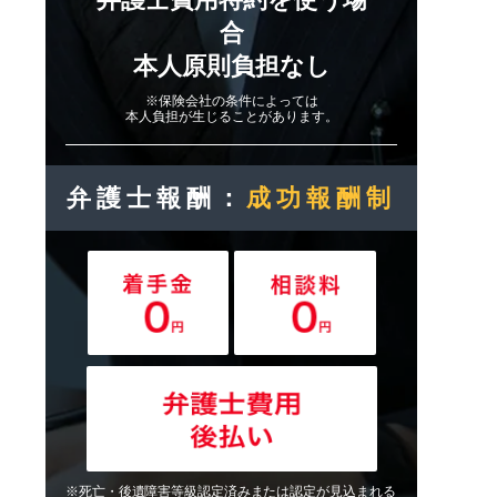
合
本人原則負担なし
※保険会社の条件によっては
本人負担が生じることがあります。
弁護士報酬：
成功報酬制
※死亡・後遺障害等級認定済みまたは認定が見込まれる