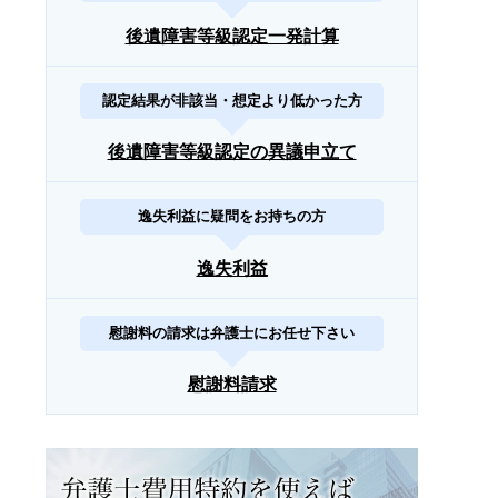
後遺障害等級認定一発計算
認定結果が非該当・想定より低かった方
後遺障害等級認定の異議申立て
逸失利益に疑問をお持ちの方
逸失利益
慰謝料の請求は弁護士にお任せ下さい
慰謝料請求