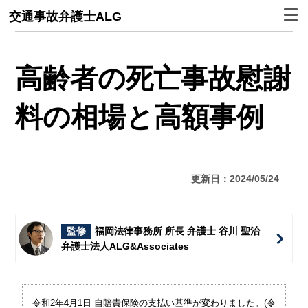
交通事故弁護士ALG
高齢者の死亡事故慰謝
料の相場と高額事例
更新日：2024/05/24
監修
福岡法律事務所 所長 弁護士 谷川 聖治
弁護士法人ALG&Associates
令和2年4月1日
自賠責保険の支払い基準が変わりました。(令