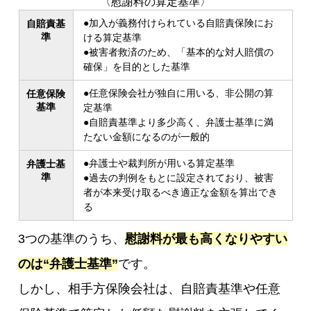
〈慰謝料の算定基準〉
●加入が義務付けられている自賠責保険にお
自賠責基
準
ける算定基準
●被害者救済のため、「基本的な対人賠償の
確保」を目的とした基準
●任意保険会社が独自に用いる、非公開の算
任意保険
基準
定基準
●自賠責基準より多少高く、弁護士基準に満
たない金額になるのが一般的
●弁護士や裁判所が用いる算定基準
弁護士基
準
●過去の判例をもとに設定されており、被害
者が本来受け取るべき適正な金額を算出でき
る
3つの基準のうち、
慰謝料が最も高くなりやすい
のは“弁護士基準”
です。
しかし、相手方保険会社は、自賠責基準や任意