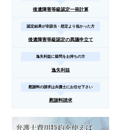
後遺障害等級認定一発計算
認定結果が非該当・想定より低かった方
後遺障害等級認定の異議申立て
逸失利益に疑問をお持ちの方
逸失利益
慰謝料の請求は弁護士にお任せ下さい
慰謝料請求