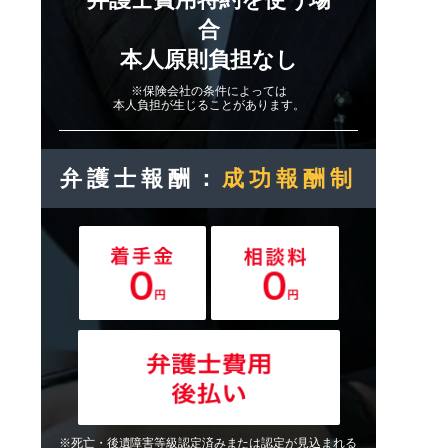
合
本人原則負担なし
※保険会社の条件によっては
本人負担が生じることがあります。
弁護士報酬：
成功報酬制
※死亡・後遺障害等級認定済みまたは認定が見込まれる