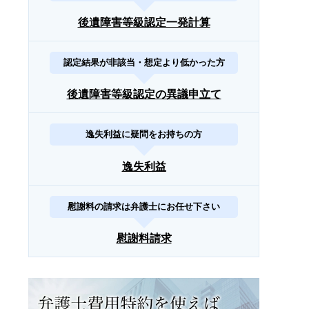
後遺障害等級認定一発計算
認定結果が非該当・想定より低かった方
後遺障害等級認定の異議申立て
逸失利益に疑問をお持ちの方
逸失利益
慰謝料の請求は弁護士にお任せ下さい
慰謝料請求