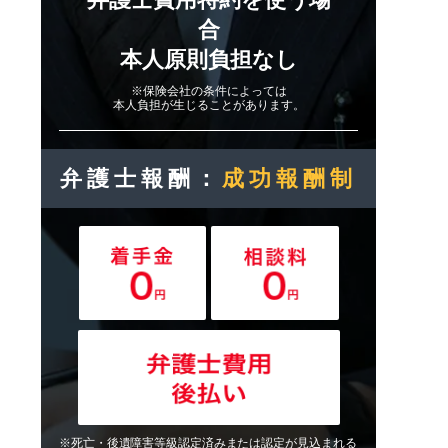
合
本人原則負担なし
※保険会社の条件によっては
本人負担が生じることがあります。
弁護士報酬：
成功報酬制
※死亡・後遺障害等級認定済みまたは認定が見込まれる