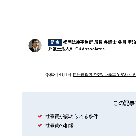
監修
福岡法律事務所 所長 弁護士 谷川 聖
弁護士法人ALG&Associates
令和2年4月1日
自賠責保険の支払い基準が変わりまし
この記事
付添費が認められる条件
付添費の相場