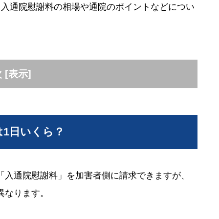
、入通院慰謝料の相場や通院のポイントなどについ
次
[
表示
]
は1日いくら？
「入通院慰謝料」を加害者側に請求できますが、
異なります。