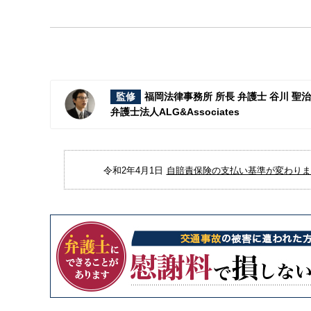
監修
福岡法律事務所 所長 弁護士 谷川 聖
弁護士法人ALG&Associates
令和2年4月1日
自賠責保険の支払い基準が変わりまし