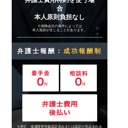
合
本人原則負担なし
※保険会社の条件によっては
本人負担が生じることがあります。
弁護士報酬：
成功報酬制
※死亡・後遺障害等級認定済みまたは認定が見込まれる