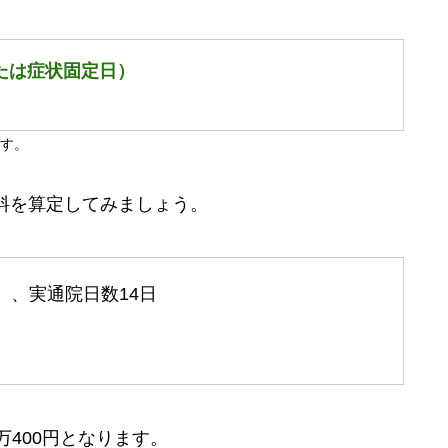
または症状固定日）
ます。
料を算定してみましょう。
）、実通院日数14日
万400円となります。