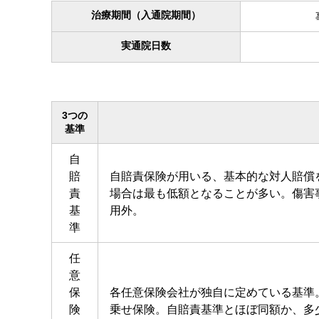
治療期間（入通院期間）
実通院日数
3つの
基準
自
賠
自賠責保険が用いる、基本的な対人賠償
責
場合は最も低額となることが多い。傷害
基
用外。
準
任
意
保
各任意保険会社が独自に定めている基準
険
乗せ保険。自賠責基準とほぼ同額か、多