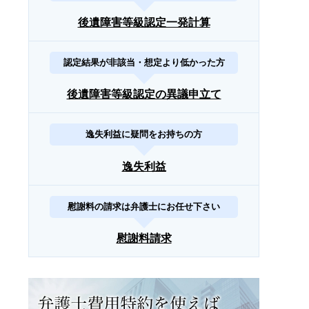
後遺障害等級認定一発計算
認定結果が非該当・想定より低かった方
後遺障害等級認定の異議申立て
逸失利益に疑問をお持ちの方
逸失利益
慰謝料の請求は弁護士にお任せ下さい
慰謝料請求