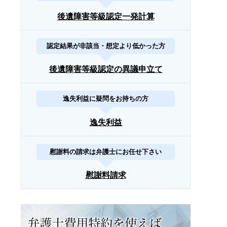
後遺障害等級認定一発計算
認定結果が非該当・想定より低かった方
後遺障害等級認定の異議申立て
逸失利益に疑問をお持ちの方
逸失利益
慰謝料の請求は弁護士にお任せ下さい
慰謝料請求