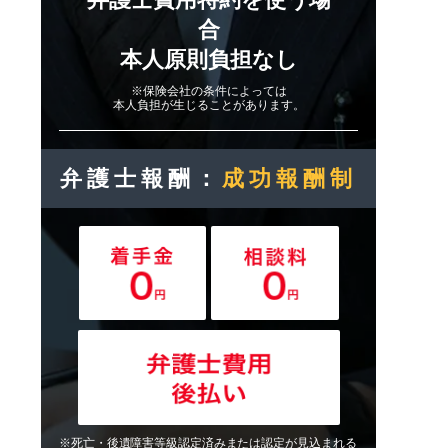
合
本人原則負担なし
※保険会社の条件によっては
本人負担が生じることがあります。
弁護士報酬：
成功報酬制
※死亡・後遺障害等級認定済みまたは認定が見込まれる