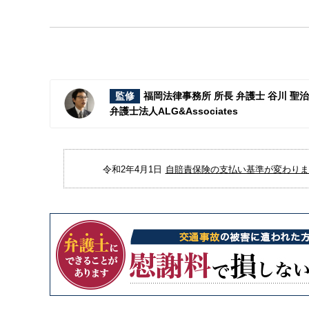
監修
福岡法律事務所 所長 弁護士 谷川 聖
弁護士法人ALG&Associates
令和2年4月1日
自賠責保険の支払い基準が変わりまし