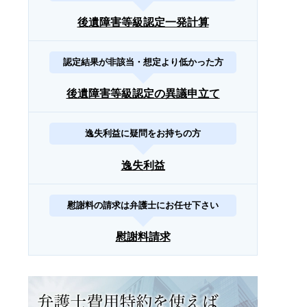
後遺障害等級認定一発計算
認定結果が非該当・想定より低かった方
後遺障害等級認定の異議申立て
逸失利益に疑問をお持ちの方
逸失利益
慰謝料の請求は弁護士にお任せ下さい
慰謝料請求