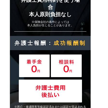
合
本人原則負担なし
※保険会社の条件によっては
本人負担が生じることがあります。
弁護士報酬：
成功報酬制
※死亡・後遺障害等級認定済みまたは認定が見込まれる