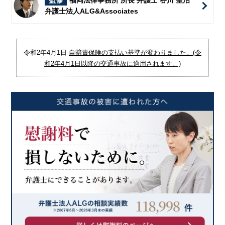
監修
福岡法律事務所 所長 弁護士 谷川 聖治
弁護士法人ALG&Associates
令和2年4月1日
自賠責保険の支払い基準が変わりました。(令
和2年4月1日以降の交通事故に適用されます。)