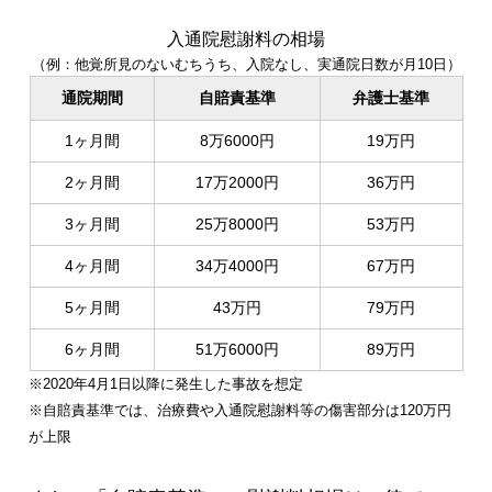
入通院慰謝料の相場
（例：他覚所見のないむちうち、入院なし、実通院日数が月10日）
通院期間
自賠責基準
弁護士基準
1ヶ月間
8万6000円
19万円
2ヶ月間
17万2000円
36万円
3ヶ月間
25万8000円
53万円
4ヶ月間
34万4000円
67万円
5ヶ月間
43万円
79万円
6ヶ月間
51万6000円
89万円
※2020年4月1日以降に発生した事故を想定
※自賠責基準では、治療費や入通院慰謝料等の傷害部分は120万円
が上限