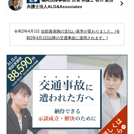
監修
福岡法律事務所 所長 弁護士 谷川 聖治
弁護士法人ALG&Associates
令和2年4月1日
自賠責保険の支払い基準が変わりました。(令
和2年4月1日以降の交通事故に適用されます。)