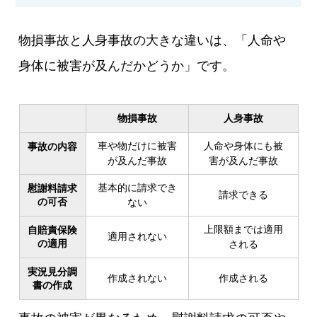
物損事故と人身事故の大きな違いは、「人命や
身体に被害が及んだかどうか」です。
物損事故
人身事故
車や物だけに被害
人命や身体にも被
事故の内容
が及んだ事故
害が及んだ事故
基本的に請求でき
慰謝料請求
請求できる
の可否
ない
上限額までは適用
自賠責保険
適用されない
の適用
される
実況見分調
作成されない
作成される
書の作成