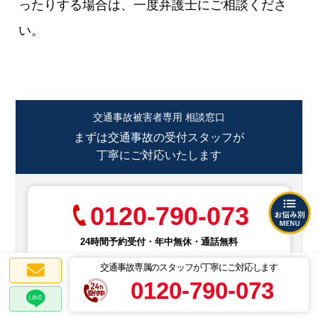
ったりする場合は、一度弁護士にご相談くださ
い。
交通事故被害者専用 相談窓口
まずは交通事故の受付スタッフが
丁寧にご対応いたします
0120-790-073
24時間予約受付・年中無休・通話無料
交通事故専属のスタッフが丁寧にご対応します
0120-790-073
メール相談
LINE相談