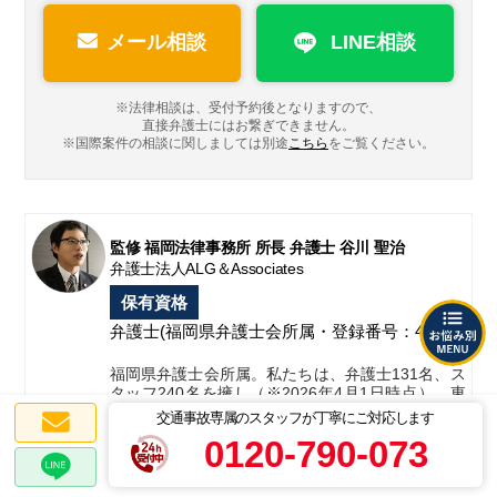
メール相談
LINE相談
※法律相談は、受付予約後となりますので、
直接弁護士にはお繋ぎできません。
※国際案件の相談に関しましては
別途
こちら
をご覧ください。
監修 福岡法律事務所 所長 弁護士 谷川 聖治
弁護士法人ALG＆Associates
保有資格
弁護士
(福岡県弁護士会所属・登録番号：41560)
福岡県弁護士会所属。私たちは、弁護士131名、ス
タッフ240名を擁し（※2026年4月1日時点）、東
京、札幌、宇都宮、埼玉、千葉、横浜、名古屋、
交通事故専属のスタッフが丁寧にご対応します
大阪、神戸、姫路、広島、福岡、タイの国内外13
0120-790-073
拠点を構え、全国のお客様のリーガルニーズに迅
速に応対することを可能としております。