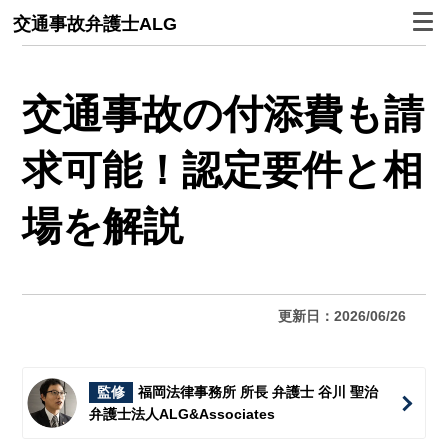
交通事故弁護士ALG
交通事故の付添費も請
求可能！認定要件と相
場を解説
更新日：2026/06/26
監修
福岡法律事務所 所長 弁護士 谷川 聖治
弁護士法人ALG&Associates