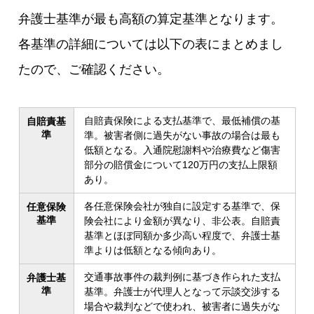
弁護士基準が最も高額の算定基準となります。
各基準の詳細については以下の表にまとめまし
たので、ご確認ください。
自賠責保険による支払基準で、最低補償の基
自賠責基
準
準。被害者側に過失がない事故の場合は最も
低額となる。入通院慰謝料や治療費など傷害
部分の賠償金について120万円の支払上限額
あり。
各任意保険会社が独自に設定する基準で、保
任意保険
基準
険会社により金額が異なり、非公表。自賠責
基準とほぼ同額か多少高い程度で、弁護士基
準よりは低額となる傾向あり。
交通事故事件の裁判例に基づき作られた支払
弁護士基
準
基準。弁護士が代理人となって示談交渉する
場合や裁判などで使われ、被害者に過失がな