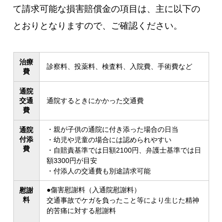
て請求可能な損害賠償金の項目は、主に以下の
とおりとなりますので、ご確認ください。
治療
診察料、投薬料、検査料、入院費、手術費など
費
通院
交通
通院するときにかかった交通費
費
・親が子供の通院に付き添った場合の日当
通院
付添
・幼児や児童の場合には認められやすい
費
・自賠責基準では日額2100円、弁護士基準では日
額3300円が目安
・付添人の交通費も別途請求可能
●傷害慰謝料（入通院慰謝料）
慰謝
料
交通事故でケガを負ったこと等により生じた精神
的苦痛に対する慰謝料