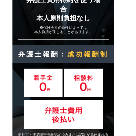
合
本人原則負担なし
※保険会社の条件によっては
本人負担が生じることがあります。
弁護士報酬：
成功報酬制
※死亡・後遺障害等級認定済みまたは認定が見込まれる