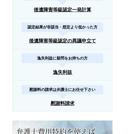
後遺障害等級認定一発計算
認定結果が非該当・想定より低かった方
後遺障害等級認定の異議申立て
逸失利益に疑問をお持ちの方
逸失利益
慰謝料の請求は弁護士にお任せ下さい
慰謝料請求