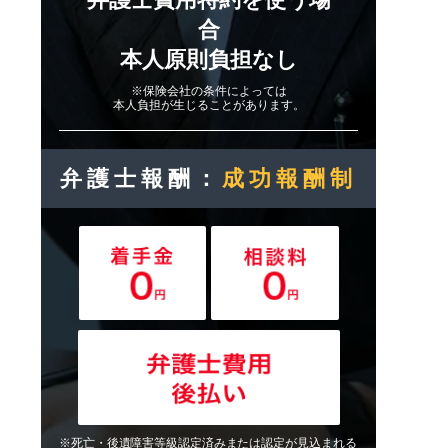
合
本人原則負担なし
※保険会社の条件によっては
本人負担が生じることがあります。
弁護士報酬：
成功報酬制
※死亡・後遺障害等級認定済みまたは認定が見込まれる