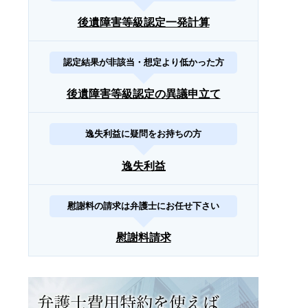
後遺障害等級認定一発計算
認定結果が非該当・想定より低かった方
後遺障害等級認定の異議申立て
逸失利益に疑問をお持ちの方
逸失利益
慰謝料の請求は弁護士にお任せ下さい
慰謝料請求