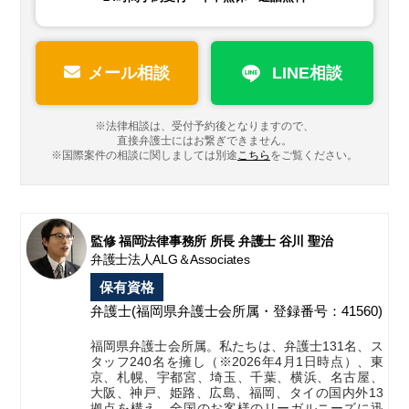
メール相談
LINE相談
※法律相談は、受付予約後となりますので、
直接弁護士にはお繋ぎできません。
※国際案件の相談に関しましては
別途
こちら
をご覧ください。
監修 福岡法律事務所 所長 弁護士 谷川 聖治
弁護士法人ALG＆Associates
保有資格
弁護士
(福岡県弁護士会所属・登録番号：41560)
福岡県弁護士会所属。私たちは、弁護士131名、ス
タッフ240名を擁し（※2026年4月1日時点）、東
京、札幌、宇都宮、埼玉、千葉、横浜、名古屋、
大阪、神戸、姫路、広島、福岡、タイの国内外13
拠点を構え、全国のお客様のリーガルニーズに迅