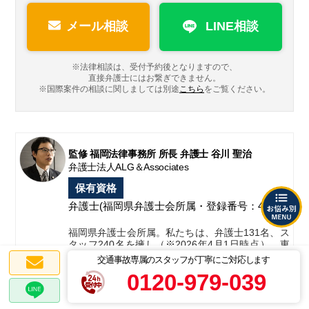
メール相談
LINE相談
※法律相談は、受付予約後となりますので、
直接弁護士にはお繋ぎできません。
※国際案件の相談に関しましては
別途
こちら
をご覧ください。
監修 福岡法律事務所 所長 弁護士 谷川 聖治
弁護士法人ALG＆Associates
保有資格
弁護士
(福岡県弁護士会所属・登録番号：41560)
福岡県弁護士会所属。私たちは、弁護士131名、ス
タッフ240名を擁し（※2026年4月1日時点）、東
京、札幌、宇都宮、埼玉、千葉、横浜、名古屋、
交通事故専属のスタッフが丁寧にご対応します
大阪、神戸、姫路、広島、福岡、タイの国内外13
0120-979-039
拠点を構え、全国のお客様のリーガルニーズに迅
速に応対することを可能としております。