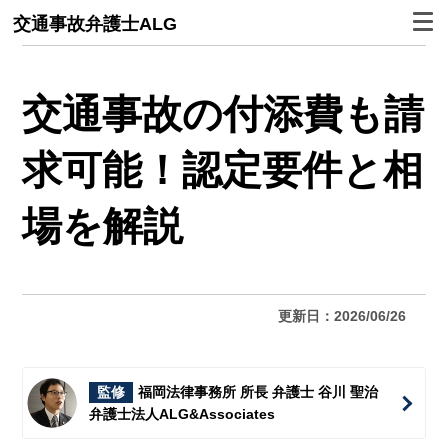
交通事故弁護士ALG
交通事故の付添費も請
求可能！認定要件と相
場を解説
更新日：2026/06/26
監修
福岡法律事務所 所長 弁護士 谷川 聖治
弁護士法人ALG&Associates