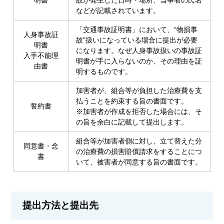
明書
故が発生した日時・場所、当事者の氏名
などが記載されています。
「交通事故証明書」において、“物損事
人身事故証
故”扱いになっている場合に提出が必要
明書
になります。なぜ人身事故扱いの事故証
入手不能理
明書が手に入らないのか、その理由を証
由書
明するものです。
加害者が、組合等が負担した治療費を支
払うことを約束する旨の書面です。
誓約書
※加害者が作成を拒否した場合には、そ
の旨を余白に記載して提出します。
組合等が加害者側に対し、立て替えた分
同意書・念
の治療費の損害賠償請求をすることにつ
書
いて、被害者が同意する旨の書面です。
提出方法と提出先