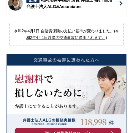
監修
福岡法律事務所 所長 弁護士 谷川 聖治
弁護士法人ALG&Associates
令和2年4月1日
自賠責保険の支払い基準が変わりました。(令
和2年4月1日以降の交通事故に適用されます。)