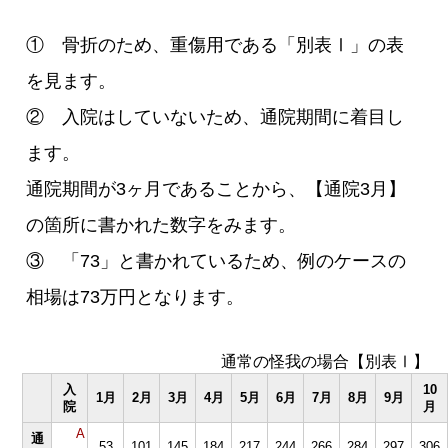
① 骨折のため、重傷用である「別表Ⅰ」の表
を見ます。
② 入院はしていないため、通院期間に着目し
ます。
通院期間が3ヶ月であることから、【通院3月】
の箇所に書かれた数字をみます。
③ 「73」と書かれているため、例のケースの
相場は73万円となります。
通常の怪我の場合【別表Ⅰ】
入
10
1月
2月
3月
4月
5月
6月
7月
8月
9月
院
月
A
通
53
101
145
184
217
244
266
284
297
306