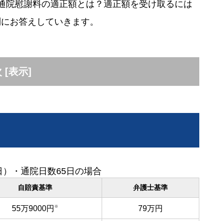
通院慰謝料の適正額とは？適正額を受け取るには
問にお答えしていきます。
次
[
表示
]
日）・通院日数65日の場合
自賠責基準
弁護士基準
55万9000円
79万円
※