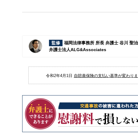
監修
福岡法律事務所 所長 弁護士 谷川 聖
弁護士法人ALG&Associates
令和2年4月1日
自賠責保険の支払い基準が変わりまし