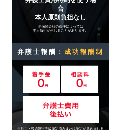
合
本人原則負担なし
※保険会社の条件によっては
本人負担が生じることがあります。
弁護士報酬：
成功報酬制
※死亡・後遺障害等級認定済みまたは認定が見込まれる