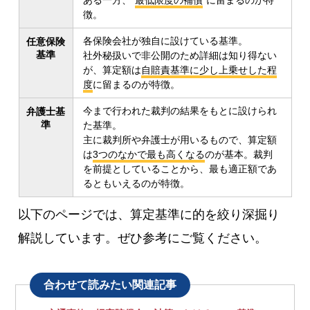
徴。
各保険会社が独自に設けている基準。
任意保険
基準
社外秘扱いで非公開のため詳細は知り得ない
が、算定額は
自賠責基準に少し上乗せした程
度
に留まるのが特徴。
今まで行われた裁判の結果をもとに設けられ
弁護士基
準
た基準。
主に裁判所や弁護士が用いるもので、算定額
は
3つのなかで最も高くなる
のが基本。裁判
を前提としていることから、最も適正額であ
るともいえるのが特徴。
以下のページでは、算定基準に的を絞り深掘り
解説しています。ぜひ参考にご覧ください。
合わせて読みたい関連記事