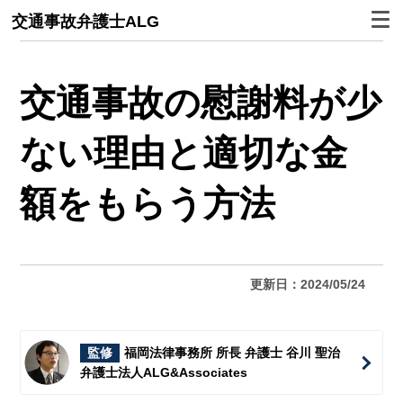
交通事故弁護士ALG
交通事故の慰謝料が少
ない理由と適切な金
額をもらう方法
更新日：2024/05/24
監修
福岡法律事務所 所長 弁護士 谷川 聖治
弁護士法人ALG&Associates