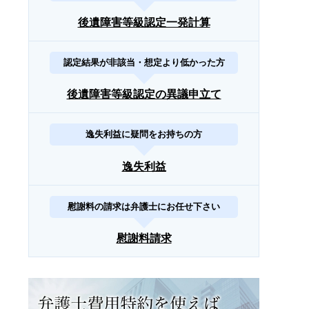
後遺障害等級認定一発計算
認定結果が非該当・想定より低かった方
後遺障害等級認定の異議申立て
逸失利益に疑問をお持ちの方
逸失利益
慰謝料の請求は弁護士にお任せ下さい
慰謝料請求