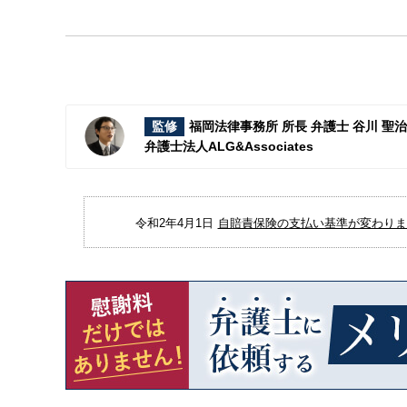
監修
福岡法律事務所 所長 弁護士 谷川 聖
弁護士法人ALG&Associates
令和2年4月1日
自賠責保険の支払い基準が変わりまし