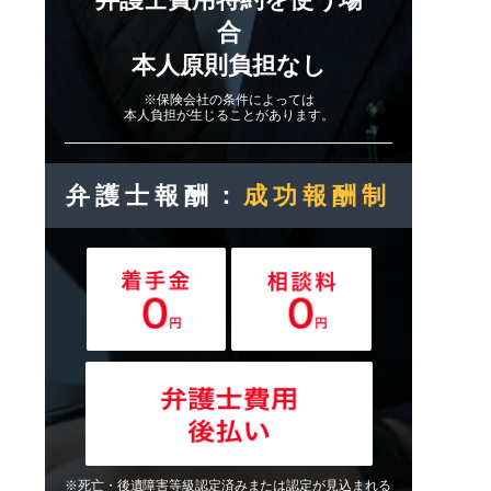
合
本人原則負担なし
※保険会社の条件によっては
本人負担が生じることがあります。
弁護士報酬：
成功報酬制
※死亡・後遺障害等級認定済みまたは認定が見込まれる