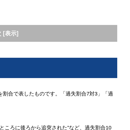
次
[
表示
]
を割合で表したものです。「過失割合7対3」「過
ところに後ろから追突された”など、過失割合10