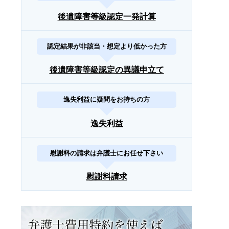
後遺障害等級認定一発計算
認定結果が非該当・想定より低かった方
後遺障害等級認定の異議申立て
逸失利益に疑問をお持ちの方
逸失利益
慰謝料の請求は弁護士にお任せ下さい
慰謝料請求