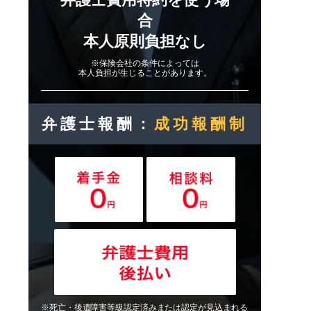
合
本人原則負担なし
※保険会社の条件によっては
本人負担が生じることがあります。
弁護士報酬：
成功報酬制
※死亡・後遺障害等級認定済みまたは認定が見込まれる