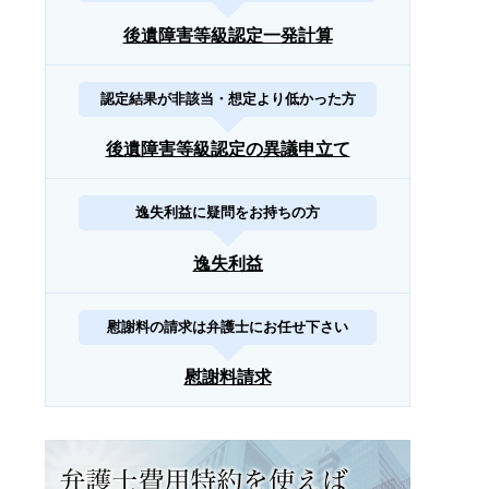
後遺障害等級認定一発計算
認定結果が非該当・想定より低かった方
後遺障害等級認定の異議申立て
逸失利益に疑問をお持ちの方
逸失利益
慰謝料の請求は弁護士にお任せ下さい
慰謝料請求