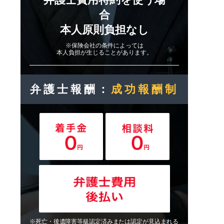
合
本人原則負担なし
※保険会社の条件によっては
本人負担が生じることがあります。
弁護士報酬：
成功報酬制
※死亡・後遺障害等級認定済みまたは認定が見込まれる