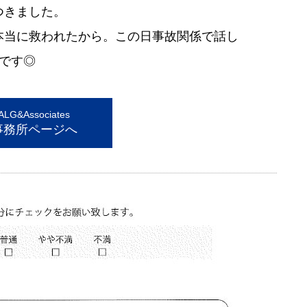
つきました。
本当に救われたから。この日事故関係で話し
です◎
G&Associates
事務所ページへ