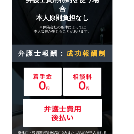
合
本人原則負担なし
※保険会社の条件によっては
本人負担が生じることがあります。
弁護士報酬：
成功報酬制
※死亡・後遺障害等級認定済みまたは認定が見込まれる