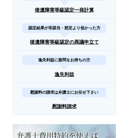
後遺障害等級認定一発計算
認定結果が非該当・想定より低かった方
後遺障害等級認定の異議申立て
逸失利益に疑問をお持ちの方
逸失利益
慰謝料の請求は弁護士にお任せ下さい
慰謝料請求