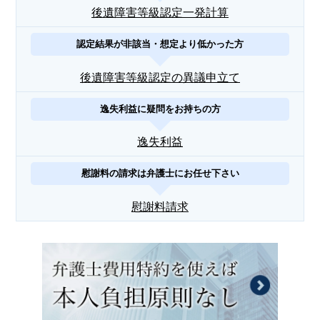
後遺障害等級認定一発計算
認定結果が非該当・想定より低かった方
後遺障害等級認定の異議申立て
逸失利益に疑問をお持ちの方
逸失利益
慰謝料の請求は弁護士にお任せ下さい
慰謝料請求