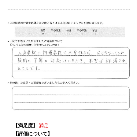
【満足度】
満足
【評価について】