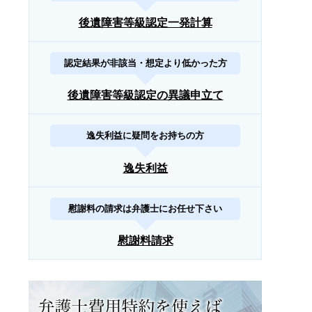
後遺障害等級認定一発計算
認定結果が非該当・想定より低かった方
後遺障害等級認定の異議申立て
逸失利益に疑問をお持ちの方
逸失利益
慰謝料の請求は弁護士にお任せ下さい
慰謝料請求