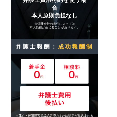
合
本人原則負担なし
※保険会社の条件によっては
本人負担が生じることがあります。
弁護士報酬：
成功報酬制
※死亡・後遺障害等級認定済みまたは認定が見込まれる